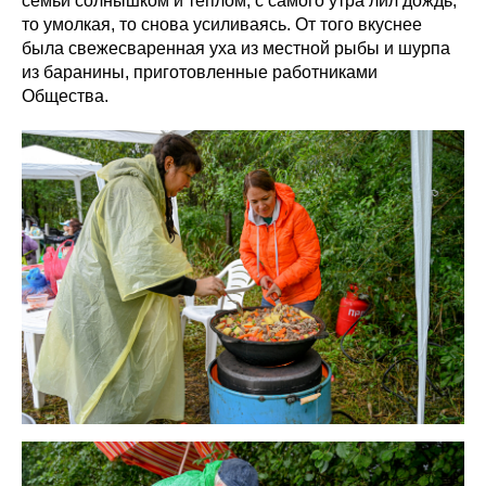
семьи солнышком и теплом, с самого утра лил дождь,
то умолкая, то снова усиливаясь. От того вкуснее
была свежесваренная уха из местной рыбы и шурпа
из баранины, приготовленные работниками
Общества.